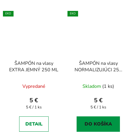
EKO
EKO
ŠAMPÓN na vlasy
ŠAMPÓN na vlasy
EXTRA JEMNÝ 250 ML
NORMALIZUJÚCI 250
ML
Vypredané
Skladom
(1 ks)
5 €
5 €
Jednotková
Jednotková
5 € / 1 ks
5 € / 1 ks
cena:
cena:
DETAIL
DO KOŠÍKA