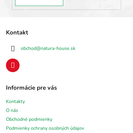
Z
á
Kontakt
p
ä
obchod
@
natura-house.sk
t
i
e
Informácie pre vás
Kontakty
O nás
Obchodné podmienky
Podmienky ochrany osobných údajov