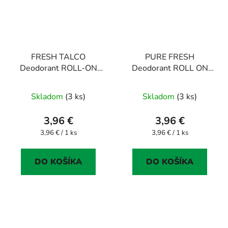
FRESH TALCO
PURE FRESH
Deodorant ROLL-ON
Deodorant ROLL ON
50ml
50ml
Skladom
(3 ks)
Skladom
(3 ks)
3,96 €
3,96 €
Jednotková
Jednotková
3,96 € / 1 ks
3,96 € / 1 ks
cena:
cena:
DO KOŠÍKA
DO KOŠÍKA