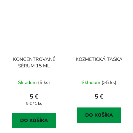
KONCENTROVANÉ
KOZMETICKÁ TAŠKA
SÉRUM 15 ML
Skladom
(5 ks)
Skladom
(>5 ks)
5 €
5 €
Jednotková
5 € / 1 ks
cena:
DO KOŠÍKA
DO KOŠÍKA