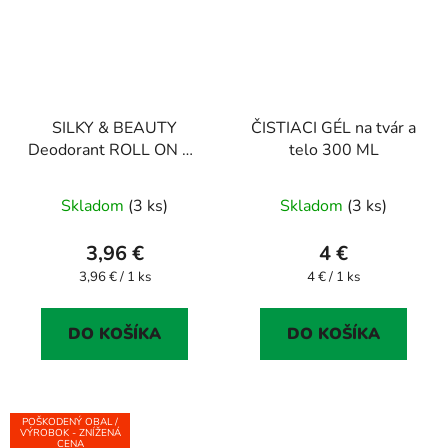
SILKY & BEAUTY
ČISTIACI GÉL na tvár a
Deodorant ROLL ON 50
telo 300 ML
ml
Priemerné
Skladom
(3 ks)
Skladom
(3 ks)
hodnotenie
produktu
3,96 €
4 €
je
Jednotková
Jednotková
3,96 € / 1 ks
4 € / 1 ks
cena:
cena:
5,0
z
DO KOŠÍKA
DO KOŠÍKA
5
hviezdičiek.
POŠKODENÝ OBAL /
VÝROBOK - ZNÍŽENÁ
CENA