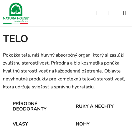
Prejsť
na
Hľadať
NÁKUP
obsah
Domov
/
TELO
KOŠÍK
TELO
Pokožka tela, náš hlavný absorpčný orgán, ktorý si zaslúži
zvláštnu starostlivosť. Prírodná a bio kozmetika ponúka
kvalitnú starostlivosť na každodenné ošetrenie. Objavte
nevyhnutné produkty pre komplexnú telovú starostlivosť,
ktorá udržuje sviežosť a správnu hydratáciu.
PRÍRODNÉ
RUKY A NECHTY
DEODORANTY
VLASY
NOHY