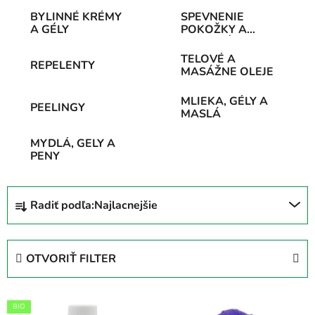
BYLINNÉ KRÉMY
SPEVNENIE
A GÉLY
POKOŽKY A
CELULITÍDA
TELOVÉ A
REPELENTY
MASÁŽNE OLEJE
MLIEKA, GÉLY A
PEELINGY
MASLÁ
MYDLÁ, GELY A
PENY
R
Radiť podľa:
Najlacnejšie
a
d
e
OTVORIŤ FILTER
n
i
V
e
BIO