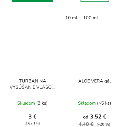
10 ml
100 ml
TURBAN NA
ALOE VERA gél
VYSÚŠANIE VLASOV,
ružový
Priemerné
Skladom
(3 ks)
Skladom
(>5 ks)
hodnotenie
produktu
3 €
3,52 €
od
je
Jednotková
3 € / 1 ks
4,40 €
(–20 %)