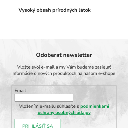
y
v
Vysoký obsah prírodných látok
ý
p
i
s
u
Odoberať newsletter
Vložte svoj e-mail a my Vám budeme zasielať
informácie o nových produktoch na našom e-shope.
Email
Vložením e-mailu súhlasíte s
podmienkami
ochrany osobných údajov
PRIHLÁSIŤ SA