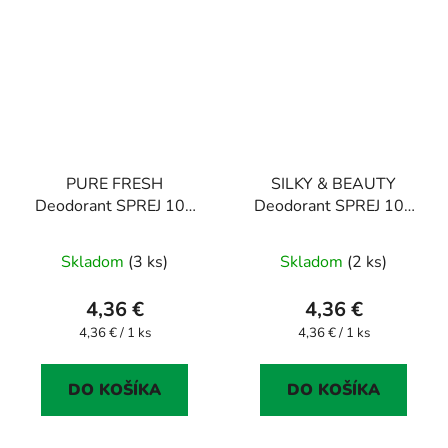
PURE FRESH
SILKY & BEAUTY
Deodorant SPREJ 100
Deodorant SPREJ 100
ml
ml
Skladom
(3 ks)
Skladom
(2 ks)
4,36 €
4,36 €
Jednotková
Jednotková
4,36 € / 1 ks
4,36 € / 1 ks
cena:
cena:
DO KOŠÍKA
DO KOŠÍKA