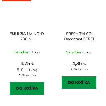
EMULZIA NA NOHY
FRESH TALCO
200 ML
Deodorant SPREJ
100ml
Skladom
(1 ks)
Skladom
(3 ks)
4,25 €
4,36 €
Jednotková
5 €
4,36 € / 1 ks
(–15 %)
cena:
Jednotková
4,25 € / 1 ks
cena:
DO KOŠÍKA
DO KOŠÍKA