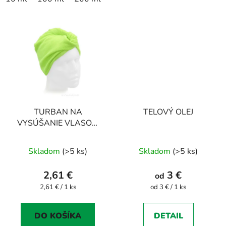
TURBAN NA
TELOVÝ OLEJ
VYSÚŠANIE VLASOV,
zelený
Skladom
(>5 ks)
Skladom
(>5 ks)
2,61 €
3 €
od
Jednotková
Jednotková
2,61 € / 1 ks
od 3 € / 1 ks
cena:
cena:
DO KOŠÍKA
DETAIL