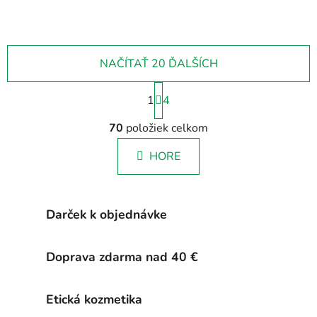
NAČÍTAŤ 20 ĎALŠÍCH
S
1
t
4
r
O
á
70
položiek celkom
v
n
l
k
HORE
á
o
d
v
a
a
c
n
Darček k objednávke
i
i
e
e
p
Doprava zdarma nad 40 €
r
v
Etická kozmetika
k