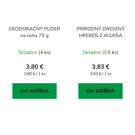
DEODORAČNÝ PÚDER
PRÍRODNÝ DREVENÝ
na nohy 75 g
HREBEŇ Z JASAŇA
Skladom
(4 ks)
Skladom
(>5 ks)
3,80 €
3,83 €
Jednotková
Jednotková
3,80 € / 1 ks
3,83 € / 1 ks
cena:
cena:
DO KOŠÍKA
DO KOŠÍKA