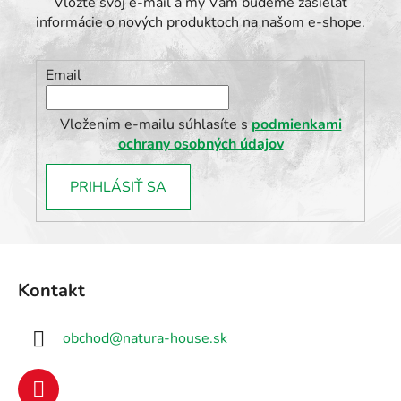
Vložte svoj e-mail a my Vám budeme zasielať
p
informácie o nových produktoch na našom e-shope.
r
v
k
Email
y
v
ý
Vložením e-mailu súhlasíte s
podmienkami
p
ochrany osobných údajov
i
s
PRIHLÁSIŤ SA
u
Z
á
Kontakt
p
ä
obchod
@
natura-house.sk
t
i
e