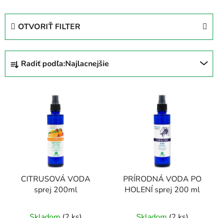
OTVORIŤ FILTER
R
Radiť podľa:
Najlacnejšie
a
d
V
e
ý
n
p
i
i
e
s
p
p
r
r
o
CITRUSOVÁ VODA
PRÍRODNÁ VODA PO
o
d
sprej 200ml
HOLENÍ sprej 200 ml
d
u
u
k
Skladom
(2 ks)
Skladom
(2 ks)