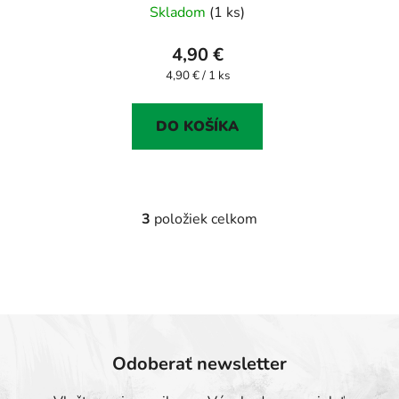
Skladom
(1 ks)
4,90 €
Jednotková
4,90 € / 1 ks
cena:
DO KOŠÍKA
3
položiek celkom
O
v
l
á
d
a
c
Odoberať newsletter
i
e