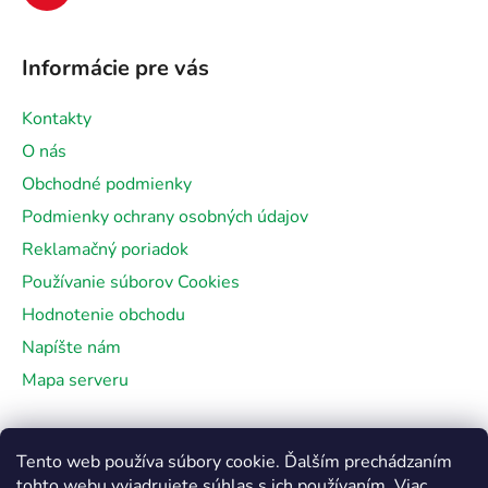
Informácie pre vás
Kontakty
O nás
Obchodné podmienky
Podmienky ochrany osobných údajov
Reklamačný poriadok
Používanie súborov Cookies
Hodnotenie obchodu
Napíšte nám
Mapa serveru
Facebook
Tento web používa súbory cookie. Ďalším prechádzaním
tohto webu vyjadrujete súhlas s ich používaním. Viac