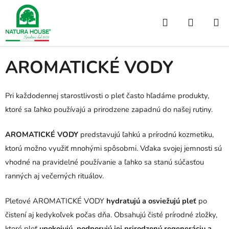
Prejsť
na
Hľadať
NÁKUP
obsah
Domov
/
Predávané značky
/
AROMATICKÉ VODY
KOŠÍK
AROMATICKÉ VODY
Pri každodennej starostlivosti o pleť často hľadáme produkty,
ktoré sa ľahko používajú a prirodzene zapadnú do našej rutiny.
AROMATICKÉ VODY
predstavujú ľahkú a prírodnú kozmetiku,
ktorú možno využiť mnohými spôsobmi. Vďaka svojej jemnosti sú
vhodné na pravidelné používanie a ľahko sa stanú súčasťou
ranných aj večerných rituálov.
Pleťové AROMATICKÉ VODY
hydratujú a osviežujú pleť
po
čistení aj kedykoľvek počas dňa. Obsahujú čisté prírodné zložky,
ktoré pleť
upokojujú, podporujú jej prirodzenú regeneráciu a