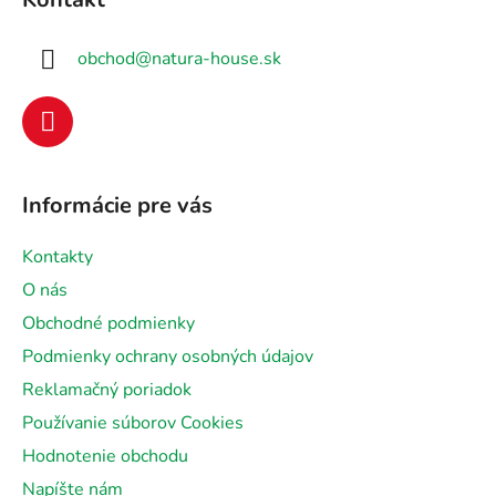
p
ä
obchod
@
natura-house.sk
t
i
e
Informácie pre vás
Kontakty
O nás
Obchodné podmienky
Podmienky ochrany osobných údajov
Reklamačný poriadok
Používanie súborov Cookies
Hodnotenie obchodu
Napíšte nám