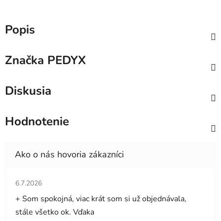
Popis
Značka
PEDYX
Diskusia
Hodnotenie
Hodnotenie obchodu je 5 z 5 hviezdičiek.
6.7.2026
+ Som spokojná, viac krát som si už objednávala,
stále všetko ok. Vďaka