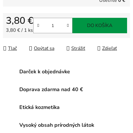
Ušetríte
0 €
3,80 €
DO KOŠÍKA
Jednotková cena:
3,80 € / 1 ks
Tlač
Opýtať sa
Strážiť
Zdieľať
Darček k objednávke
Doprava zdarma nad 40 €
Etická kozmetika
Vysoký obsah prírodných látok