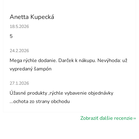
Anetta Kupecká
Hodnotenie obchodu je 5 z 5 hviezdičiek.
18.5.2026
5
Hodnotenie obchodu je 5 z 5 hviezdičiek.
24.2.2026
Mega rýchle dodanie. Darček k nákupu. Nevýhoda: už
vypredaný šampón
Hodnotenie obchodu je 5 z 5 hviezdičiek.
27.1.2026
Úžasné produkty ,rýchle vybavenie objednávky
...ochota zo strany obchodu
Zobraziť ďalšie recenzie