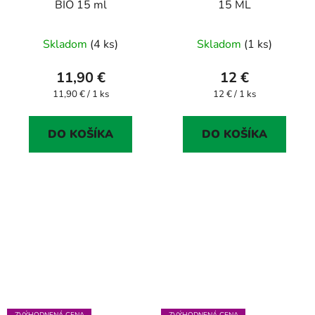
BIO 15 ml
15 ML
Skladom
(4 ks)
Skladom
(1 ks)
11,90 €
12 €
Jednotková
Jednotková
11,90 € / 1 ks
12 € / 1 ks
cena:
cena:
DO KOŠÍKA
DO KOŠÍKA
ZVÝHODNENÁ CENA
ZVÝHODNENÁ CENA