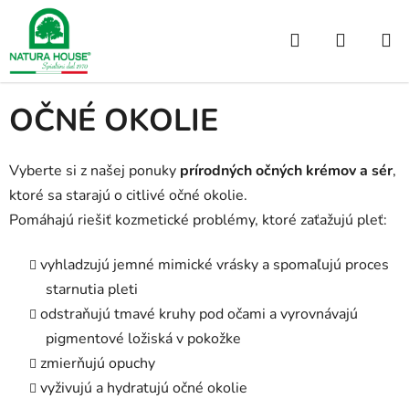
Prejsť
na
Hľadať
NÁKUP
obsah
Domov
/
TVÁR
/
OČNÉ OKOLIE
KOŠÍK
OČNÉ OKOLIE
Vyberte si z našej ponuky
prírodných očných krémov a sér
,
ktoré sa starajú o citlivé očné okolie.
Pomáhajú riešiť kozmetické problémy, ktoré zaťažujú pleť:
vyhladzujú jemné mimické vrásky a spomaľujú proces
starnutia pleti
odstraňujú tmavé kruhy pod očami a vyrovnávajú
pigmentové ložiská v pokožke
zmierňujú opuchy
vyživujú a hydratujú očné okolie