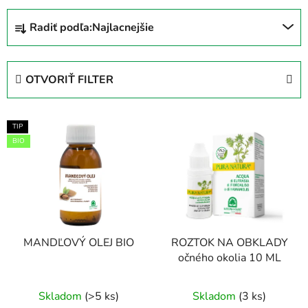
R
Radiť podľa:
Najlacnejšie
a
d
e
OTVORIŤ FILTER
n
i
V
e
TIP
ý
p
BIO
p
r
i
o
s
d
p
u
r
k
MANDĽOVÝ OLEJ BIO
ROZTOK NA OBKLADY
o
t
očného okolia 10 ML
d
o
u
v
Priemerné
Skladom
(>5 ks)
Skladom
(3 ks)
k
hodnotenie