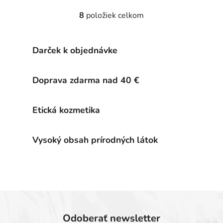
8
položiek celkom
O
v
l
Darček k objednávke
á
d
a
Doprava zdarma nad 40 €
c
i
e
Etická kozmetika
p
r
Vysoký obsah prírodných látok
v
k
y
v
ý
p
i
s
Odoberať newsletter