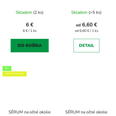
Priemerné
Skladom
(2 ks)
Skladom
(>5 ks)
hodnotenie
produktu
6 €
6,60 €
od
je
Jednotková
Jednotková
6 € / 1 ks
od 6,60 € / 1 ks
cena:
cena:
5,0
z
DO KOŠÍKA
DETAIL
5
hviezdičiek.
BIO
CERTIFIKOVANÝ
SÉRUM na očné okolie
SÉRUM na očné okolie