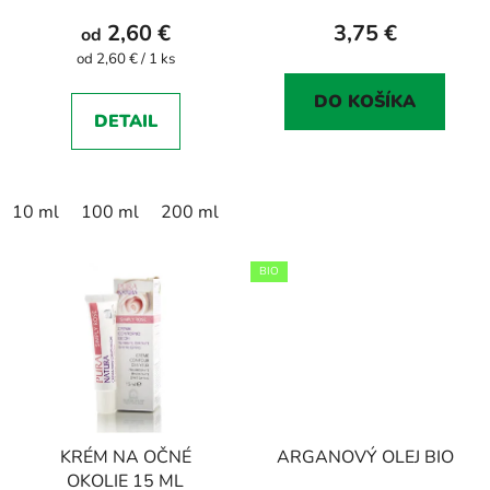
t
produktu
2,60 €
3,75 €
od
o
je
Jednotková
od 2,60 € / 1 ks
v
cena:
5,0
DO KOŠÍKA
z
DETAIL
5
hviezdičiek.
10 ml
100 ml
200 ml
1 000 ml
BIO
KRÉM NA OČNÉ
ARGANOVÝ OLEJ BIO
OKOLIE 15 ML