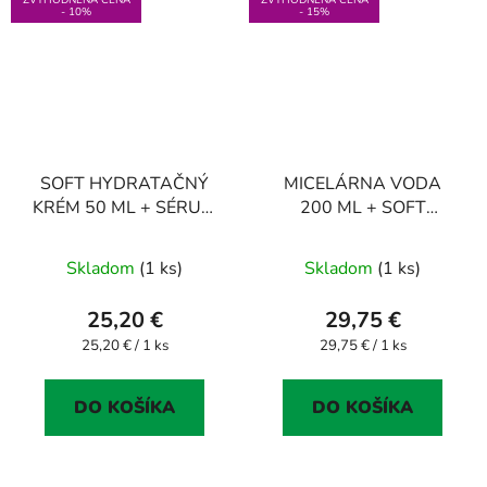
- 10%
- 15%
SOFT HYDRATAČNÝ
MICELÁRNA VODA
KRÉM 50 ML + SÉRUM
200 ML + SOFT
na očné okolie 15 ML
HYDRATAČNÝ KRÉM
50 ML + SÉRUM 15 ML
Skladom
(1 ks)
Skladom
(1 ks)
25,20 €
29,75 €
Jednotková
Jednotková
25,20 € / 1 ks
29,75 € / 1 ks
cena:
cena:
DO KOŠÍKA
DO KOŠÍKA