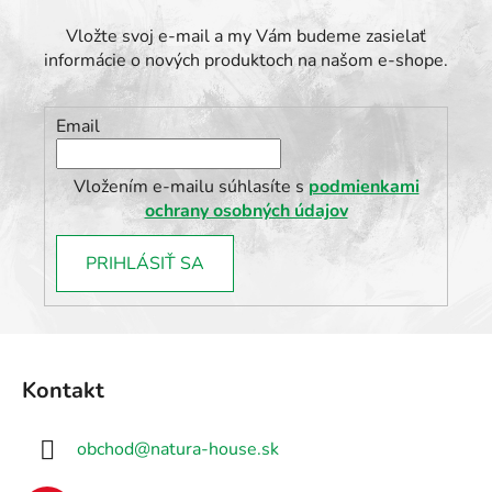
u
Vložte svoj e-mail a my Vám budeme zasielať
informácie o nových produktoch na našom e-shope.
Email
Vložením e-mailu súhlasíte s
podmienkami
ochrany osobných údajov
PRIHLÁSIŤ SA
Z
á
Kontakt
p
ä
obchod
@
natura-house.sk
t
i