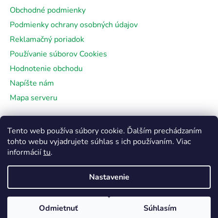
Obchodné podmienky
Podmienky ochrany osobných údajov
Reklamačný poriadok
Používanie súborov Cookies
Hodnotenie obchodu
Napíšte nám
Mapa serveru
Facebook
Tento web používa súbory cookie. Ďalším prechádzaním
tohto webu vyjadrujete súhlas s ich používaním. Viac
informácií
tu
.
Nastavenie
Vytvoril Shoptet
&
Odmietnuť
Súhlasím
Copyright 2026
Natura-house.sk
. Všetky práva