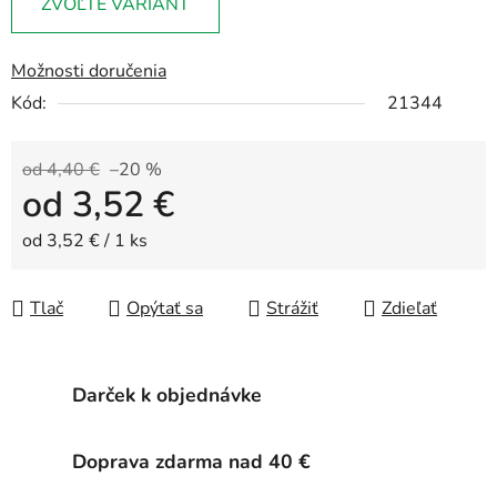
ZVOĽTE VARIANT
Možnosti doručenia
Kód:
21344
od 4,40 €
–20 %
od
3,52 €
Jednotková cena:
od 3,52 € / 1 ks
Tlač
Opýtať sa
Strážiť
Zdieľať
Darček k objednávke
Doprava zdarma nad 40 €