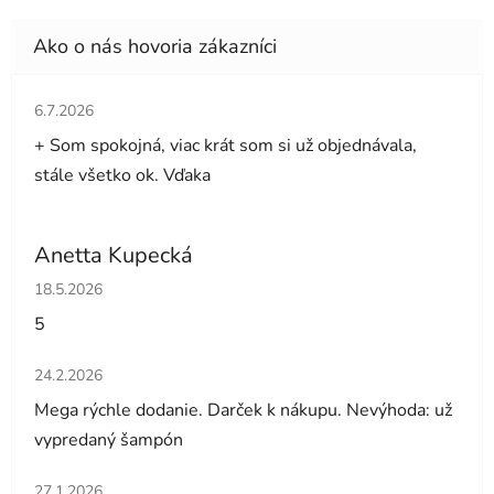
Hodnotenie obchodu je 5 z 5 hviezdičiek.
6.7.2026
+ Som spokojná, viac krát som si už objednávala,
stále všetko ok. Vďaka
Anetta Kupecká
Hodnotenie obchodu je 5 z 5 hviezdičiek.
18.5.2026
5
Hodnotenie obchodu je 5 z 5 hviezdičiek.
24.2.2026
Mega rýchle dodanie. Darček k nákupu. Nevýhoda: už
vypredaný šampón
Hodnotenie obchodu je 5 z 5 hviezdičiek.
27.1.2026