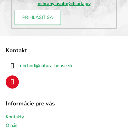
ochrany osobných údajov
PRIHLÁSIŤ SA
Z
á
Kontakt
p
ä
obchod
@
natura-house.sk
t
i
e
Informácie pre vás
Kontakty
O nás