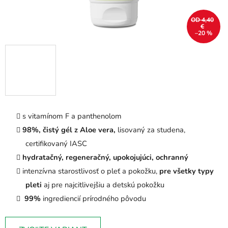
OD 4,40
€
–20 %
s vitamínom F a panthenolom
98%, čistý gél z Aloe vera,
lisovaný za studena,
certifikovaný IASC
hydratačný, regeneračný, upokojujúci, ochranný
intenzívna starostlivosť o pleť a pokožku,
pre všetky typy
pleti
aj pre najcitlivejšiu a detskú pokožku
99%
ingrediencií prírodného pôvodu