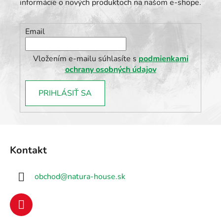
informácie o nových produktoch na našom e-shope.
Email
Vložením e-mailu súhlasíte s
podmienkami
ochrany osobných údajov
PRIHLÁSIŤ SA
Z
á
Kontakt
p
ä
obchod
@
natura-house.sk
t
i
e