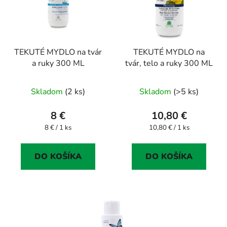
i
o
s
d
p
u
r
k
TEKUTÉ MYDLO na tvár
TEKUTÉ MYDLO na
o
t
a ruky 300 ML
tvár, telo a ruky 300 ML
d
o
u
v
Skladom
(2 ks)
Skladom
(>5 ks)
k
t
8 €
10,80 €
o
Jednotková
Jednotková
8 € / 1 ks
10,80 € / 1 ks
v
cena:
cena:
DO KOŠÍKA
DO KOŠÍKA