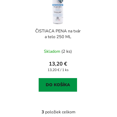
ČISTIACA PENA na tvár
a telo 250 ML
Skladom
(2 ks)
13,20 €
Jednotková
13,20 € / 1 ks
cena:
DO KOŠÍKA
3
položiek celkom
O