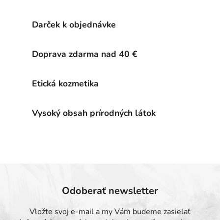
v
l
Darček k objednávke
á
d
a
Doprava zdarma nad 40 €
c
i
e
Etická kozmetika
p
r
Vysoký obsah prírodných látok
v
k
y
v
ý
p
i
s
Odoberať newsletter
u
Vložte svoj e-mail a my Vám budeme zasielať