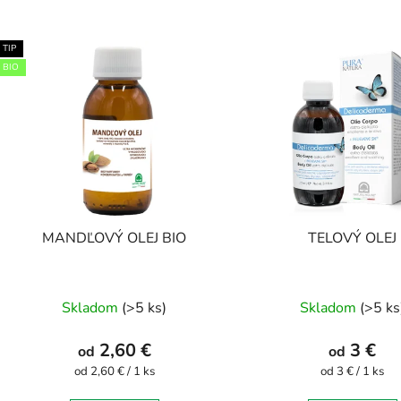
V
TIP
ý
BIO
p
s
p
r
o
d
MANDĽOVÝ OLEJ BIO
TELOVÝ OLEJ
u
k
Priemerné
t
Skladom
(>5 ks)
Skladom
(>5 ks
o
hodnotenie
v
produktu
2,60 €
3 €
od
od
je
Jednotková
Jednotková
od 2,60 € / 1 ks
od 3 € / 1 ks
cena:
cena:
5,0