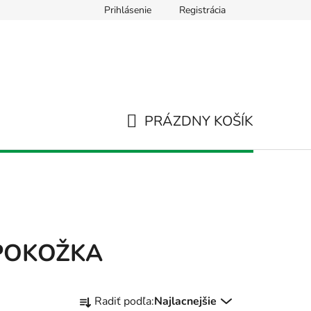
Prihlásenie
Registrácia
Používanie súborov Cookies
Hodnotenie obchodu
Napíš
PRÁZDNY KOŠÍK
NÁKUPNÝ
KOŠÍK
 POKOŽKA
R
Radiť podľa:
Najlacnejšie
a