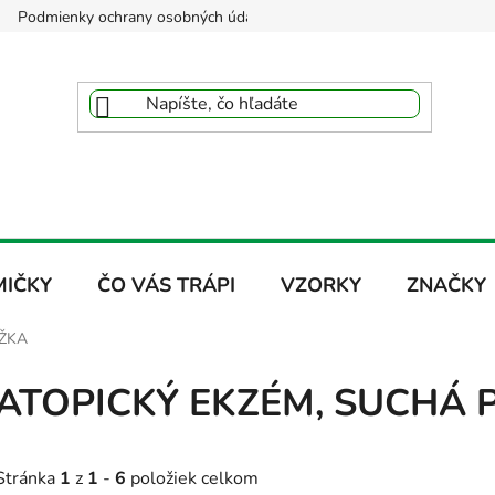
Podmienky ochrany osobných údajov
Reklamačný poriadok
MIČKY
ČO VÁS TRÁPI
VZORKY
ZNAČKY
ŽKA
ATOPICKÝ EKZÉM, SUCHÁ
Stránka
1
z
1
-
6
položiek celkom