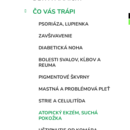
p
r
ČO VÁS TRÁPI
i
a
e
n
PSORIÁZA, LUPIENKA
e
i
l
ZAVŠIVAVENIE
DIABETICKÁ NOHA
BOLESTI SVALOV, KĹBOV A
REUMA
PIGMENTOVÉ ŠKVRNY
MASTNÁ A PROBLÉMOVÁ PLEŤ
STRIE A CELULITÍDA
ATOPICKÝ EKZÉM, SUCHÁ
POKOŽKA