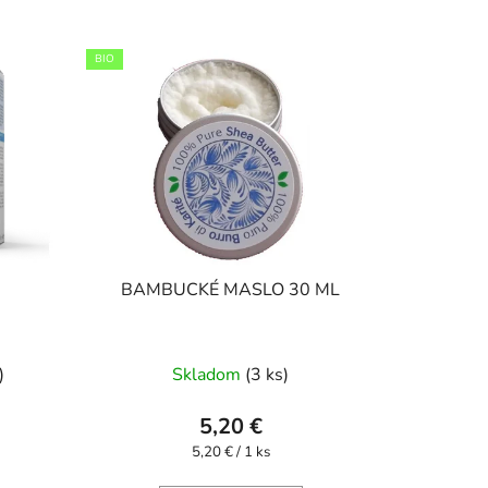
d
e
BIO
n
i
e
p
r
o
d
u
BAMBUCKÉ MASLO 30 ML
k
t
o
)
Skladom
(3 ks)
v
5,20 €
Jednotková
5,20 € / 1 ks
cena: