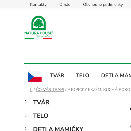
Prejsť
Kontakty
O nás
Obchodné podmienky
na
obsah
TVÁR
TELO
DETI A MA
CZ
Domov
/
ČO VÁS TRÁPI
/
ATOPICKÝ EKZÉM, SUCHÁ POKO
B
K
Preskočiť
TVÁR
a
kategórie
o
t
č
TELO
e
n
g
ý
DETI A MAMIČKY
ó