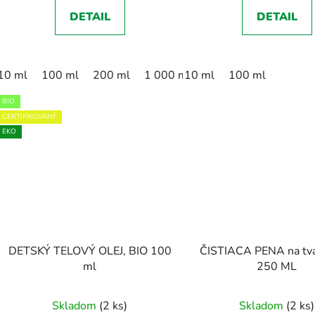
z
DETAIL
DETAIL
5
hviezdičiek.
10 ml
100 ml
200 ml
1 000 ml
10 ml
100 ml
BIO
CERTIFIKOVANÝ
EKO
DETSKÝ TELOVÝ OLEJ, BIO 100
ČISTIACA PENA na tvá
ml
250 ML
Skladom
(2 ks)
Skladom
(2 ks)