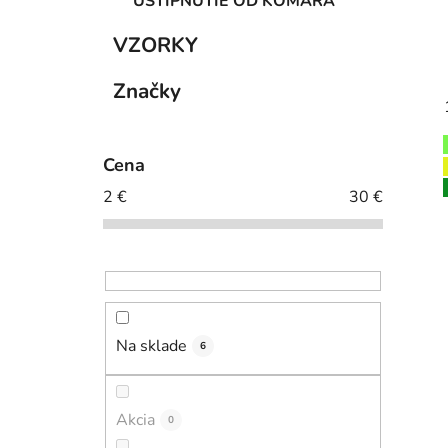
UŠTIPNUTIE OD KOMÁRA
VZORKY
Značky
Cena
2
€
30
€
Na sklade
6
Akcia
0