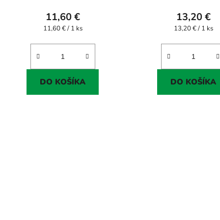
11,60 €
13,20 €
Jednotková
Jednotková
11,60 € / 1 ks
13,20 € / 1 ks
cena:
cena:
DO KOŠÍKA
DO KOŠÍKA