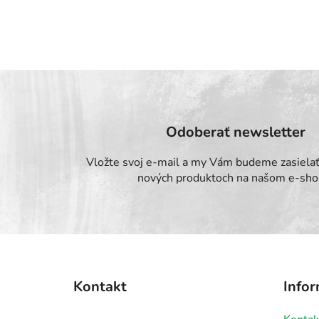
Odoberať newsletter
Vložte svoj e-mail a my Vám budeme zasielať
nových produktoch na našom e-sho
Z
á
Kontakt
Infor
p
ä