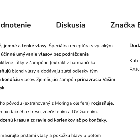
dnotenie
Diskusia
Značka
Doda
é, jemné a tenké vlasy
. Špeciálna receptúra s vysokým
e
účinné umývanie vlasov bez podráždenia
Kate
aktívne látky v šampóne (extrakt z harmančeka
EAN
sňujú
blond vlasy a dodávajú zlaté odlesky tým
ú kondíciu
vlasov. Zjemňujúci šampón
prinavracia Vašim
sk.
ého pôvodu (extrahovaný z Moringa oleifera)
rozjasňuje,
oxidačného stresu, znečistením a UV žiarením.
dzenú krásu a zdravie od korienkov až po končeky.
asírujte prstami vlasy a pokožku hlavy a potom