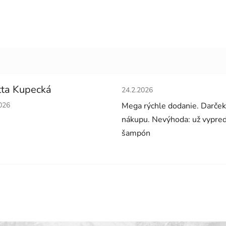
Hodnotenie obchodu je 5 z 5 
ta Kupecká
24.2.2026
tenie obchodu je 5 z 5 hviezdičiek.
026
Mega rýchle dodanie. Darček
nákupu. Nevýhoda: už vypre
šampón