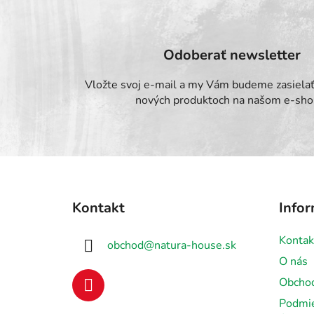
Odoberať newsletter
Vložte svoj e-mail a my Vám budeme zasielať
nových produktoch na našom e-sho
Z
á
Kontakt
Infor
p
ä
Kontak
obchod
@
natura-house.sk
t
O nás
i
Obcho
e
Podmie