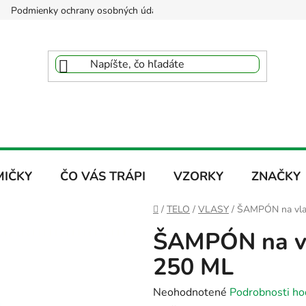
Podmienky ochrany osobných údajov
Reklamačný poriadok
MIČKY
ČO VÁS TRÁPI
VZORKY
ZNAČKY
Domov
/
TELO
/
VLASY
/
ŠAMPÓN na vla
ŠAMPÓN na v
250 ML
Priemerné
Neohodnotené
Podrobnosti ho