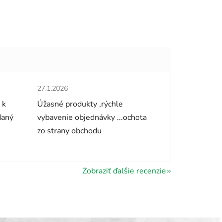
hviezdičiek.
Hodnotenie obchodu je 5 z 5 hviezdičiek.
27.1.2026
 k
Úžasné produkty ,rýchle
daný
vybavenie objednávky ...ochota
zo strany obchodu
Zobraziť ďalšie recenzie