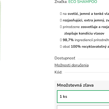
hodnotenie
Značka:
ECO SHAMPOO
produktu
na
svetlé, jemné a tenké vl
je
rozjasňujúci, extra jemný, z
0,0
prirodzene
zosvetľuje a rozj
z
zlepšuje kondíciu vlasov
5
98,7%
ingrediencií prírodn
hviezdičiek.
obal
100% recyklovateľný a 
Dostupnosť
Možnosti doručenia
Kód:
Množstevná zľava
1 ks