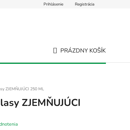
Prihlásenie
Registrácia
Používanie súborov Cookies
Hodnotenie obchodu
Napíš
PRÁZDNY KOŠÍK
NÁKUPNÝ
KOŠÍK
sy ZJEMŇUJÚCI 250 ML
lasy ZJEMŇUJÚCI
dnotenia