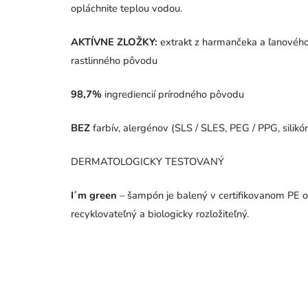
opláchnite teplou vodou.
AKTÍVNE ZLOŽKY:
extrakt z harmančeka a ľanového
rastlinného pôvodu
98,7%
ingrediencií prírodného pôvodu
BEZ
farbív, alergénov (SLS / SLES, PEG / PPG, silikó
DERMATOLOGICKY TESTOVANÝ
I´m green
– šampón je balený v certifikovanom PE
recyklovateľný a biologicky rozložiteľný.