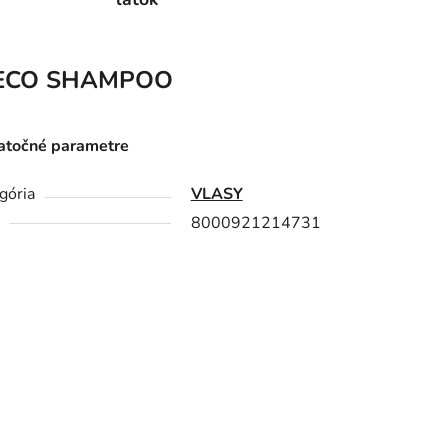
ECO SHAMPOO
točné parametre
gória
VLASY
8000921214731