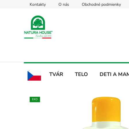
Prejsť
Kontakty
O nás
Obchodné podmienky
na
obsah
TVÁR
TELO
DETI A MA
CZ
EKO