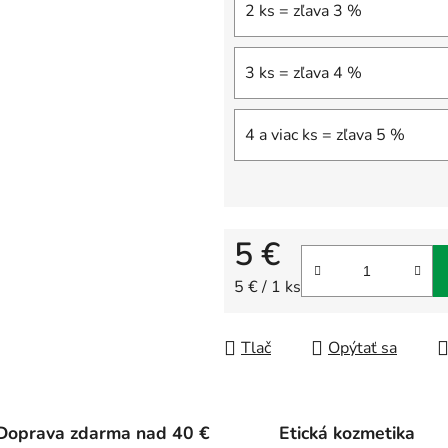
2 ks = zľava 3 %
3 ks = zľava 4 %
4 a viac ks = zľava 5 %
5 €
Jednotková cena:
5 € / 1 ks
Tlač
Opýtať sa
Doprava zdarma nad 40 €
Etická kozmetika