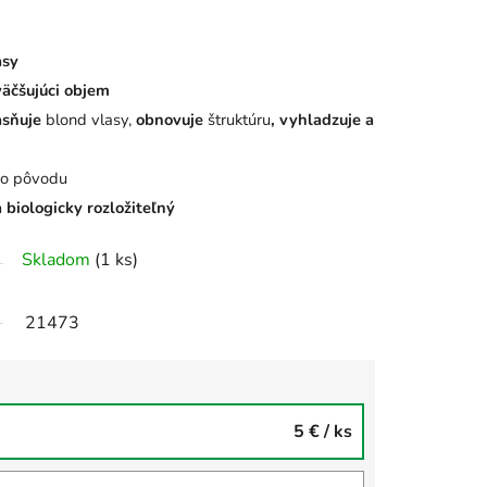
asy
väčšujúci objem
asňuje
blond vlasy,
obnovuje
štruktúru
, vyhladzuje a
ého pôvodu
biologicky rozložiteľný
Skladom
(1 ks)
21473
5 €
/ ks