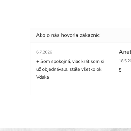
Hodnotenie obchodu je 5 z 5 hviezdičiek.
Anet
6.7.2026
Hodno
+ Som spokojná, viac krát som si
18.5.2
už objednávala, stále všetko ok.
5
Vďaka