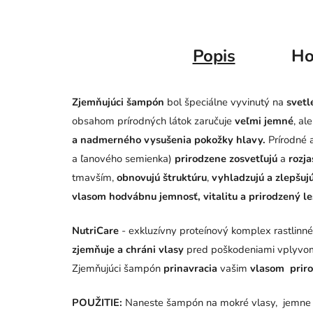
Popis
Ho
Zjemňujúci šampón
bol špeciálne vyvinutý na
svetl
obsahom prírodných látok zaručuje
veľmi jemné
, al
a nadmerného vysušenia pokožky hlavy.
Prírodné 
a ľanového semienka)
prirodzene zosvetľujú
a
rozja
tmavším,
obnovujú štruktúru
,
vyhladzujú a zlepšuj
vlasom hodvábnu jemnosť, vitalitu a prirodzený le
NutriCare
- exkluzívny proteínový komplex rastlinn
zjemňuje a chráni vlasy
pred poškodeniami vplyvom 
Zjemňujúci šampón
prinavracia
vašim
vlasom priro
POUŽITIE:
Naneste šampón na mokré vlasy, jemne m