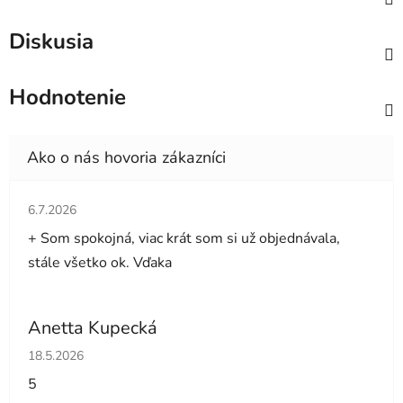
Diskusia
Hodnotenie
Hodnotenie obchodu je 5 z 5 hviezdičiek.
6.7.2026
+ Som spokojná, viac krát som si už objednávala,
stále všetko ok. Vďaka
Anetta Kupecká
Hodnotenie obchodu je 5 z 5 hviezdičiek.
18.5.2026
5