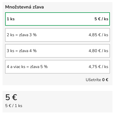
Množstevná zľava
1 ks
5 €
/ ks
2 ks = zľava 3 %
4,85 €
/ ks
3 ks = zľava 4 %
4,80 €
/ ks
4 a viac ks = zľava 5 %
4,75 €
/ ks
Ušetríte
0 €
5 €
Jednotková cena:
5 € / 1 ks