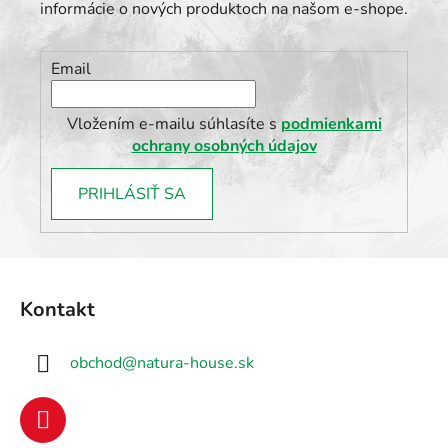
informácie o nových produktoch na našom e-shope.
Email
Vložením e-mailu súhlasíte s
podmienkami
ochrany osobných údajov
PRIHLÁSIŤ SA
Z
á
Kontakt
p
ä
obchod
@
natura-house.sk
t
i
e