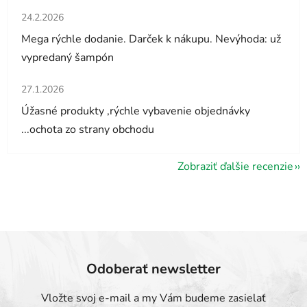
Hodnotenie obchodu je 5 z 5 hviezdičiek.
24.2.2026
Mega rýchle dodanie. Darček k nákupu. Nevýhoda: už
vypredaný šampón
Hodnotenie obchodu je 5 z 5 hviezdičiek.
27.1.2026
Úžasné produkty ,rýchle vybavenie objednávky
...ochota zo strany obchodu
Zobraziť ďalšie recenzie
Odoberať newsletter
Vložte svoj e-mail a my Vám budeme zasielať