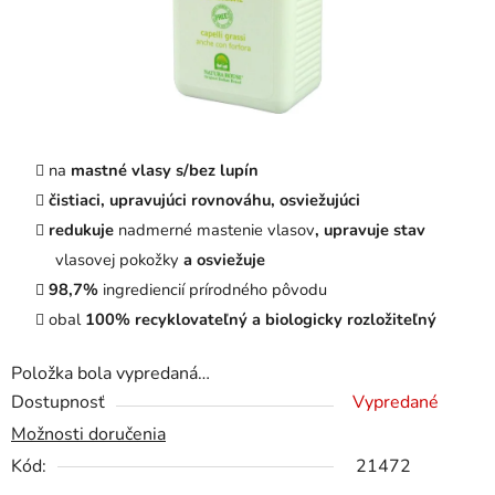
na
mastné vlasy s/bez lupín
čistiaci, upravujúci rovnováhu, osviežujúci
redukuje
nadmerné mastenie vlasov
, upravuje stav
vlasovej pokožky
a osviežuje
98,7%
ingrediencií prírodného pôvodu
obal
100% recyklovateľný a biologicky rozložiteľný
Položka bola vypredaná…
Dostupnosť
Vypredané
Možnosti doručenia
Kód:
21472