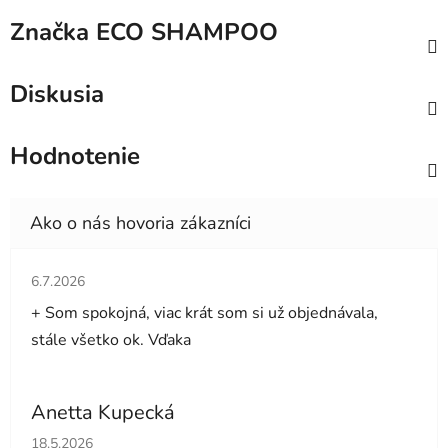
Značka
ECO SHAMPOO
Diskusia
Hodnotenie
Hodnotenie obchodu je 5 z 5 hviezdičiek.
6.7.2026
+ Som spokojná, viac krát som si už objednávala,
stále všetko ok. Vďaka
Anetta Kupecká
Hodnotenie obchodu je 5 z 5 hviezdičiek.
18.5.2026