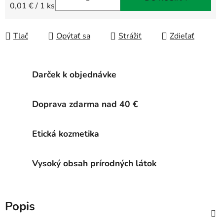
Jednotková cena:
0,01 € / 1 ks
Tlač
Opýtať sa
Strážiť
Zdieľať
Darček k objednávke
Doprava zdarma nad 40 €
Etická kozmetika
Vysoký obsah prírodných látok
Popis