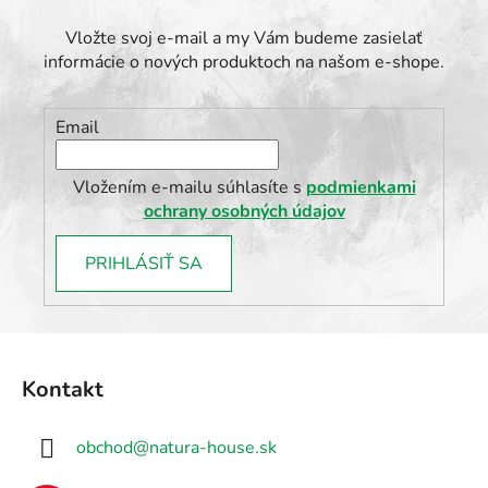
Vložte svoj e-mail a my Vám budeme zasielať
informácie o nových produktoch na našom e-shope.
Email
Vložením e-mailu súhlasíte s
podmienkami
ochrany osobných údajov
PRIHLÁSIŤ SA
Z
á
Kontakt
p
ä
obchod
@
natura-house.sk
t
i