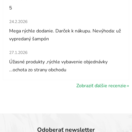
5
Hodnotenie obchodu je 5 z 5 hviezdičiek.
24.2.2026
Mega rýchle dodanie. Darček k nákupu. Nevýhoda: už
vypredaný šampón
Hodnotenie obchodu je 5 z 5 hviezdičiek.
27.1.2026
Úžasné produkty ,rýchle vybavenie objednávky
...ochota zo strany obchodu
Zobraziť ďalšie recenzie
Odoberať newsletter