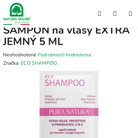
Prejsť
na
Hľadať
NÁKUP
obsah
Domov
/
VZORKY
/
ŠAMPÓN na vlasy EXTRA JEMNÝ 5 ML
KOŠÍK
ŠAMPÓN na vlasy EXTRA
JEMNÝ 5 ML
Priemerné
Neohodnotené
Podrobnosti hodnotenia
hodnotenie
Značka:
ECO SHAMPOO
produktu
je
0,0
z
5
hviezdičiek.