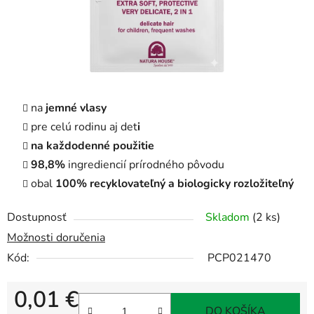
na
jemné vlasy
pre celú rodinu aj det
i
na každodenné použitie
98,8%
ingrediencií prírodného pôvodu
obal
100% recyklovateľný a biologicky rozložiteľný
Dostupnosť
Skladom
(2 ks)
Možnosti doručenia
Kód:
PCP021470
0,01 €
DO KOŠÍKA