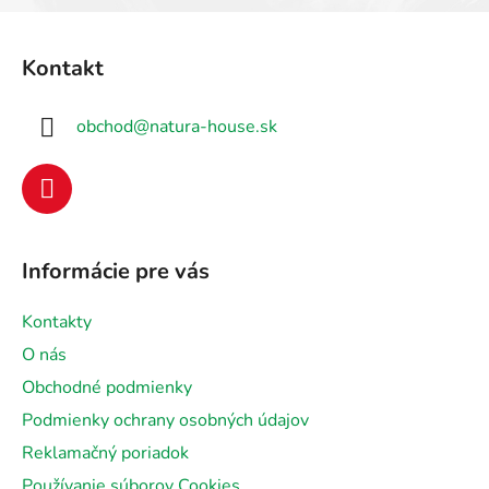
Z
á
Kontakt
p
ä
obchod
@
natura-house.sk
t
i
e
Informácie pre vás
Kontakty
O nás
Obchodné podmienky
Podmienky ochrany osobných údajov
Reklamačný poriadok
Používanie súborov Cookies