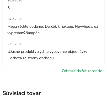
18.5.2026
5
Hodnotenie obchodu je 5 z 5 hviezdičiek.
24.2.2026
Mega rýchle dodanie. Darček k nákupu. Nevýhoda: už
vypredaný šampón
Hodnotenie obchodu je 5 z 5 hviezdičiek.
27.1.2026
Úžasné produkty ,rýchle vybavenie objednávky
...ochota zo strany obchodu
Zobraziť ďalšie recenzie
Súvisiaci tovar