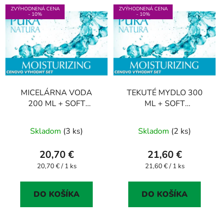
ZVÝHODNENÁ CENA
ZVÝHODNENÁ CENA
- 10%
- 10%
MICELÁRNA VODA
TEKUTÉ MYDLO 300
200 ML + SOFT
ML + SOFT
HYDRATAČNÝ KRÉM
HYDRATAČNÝ KRÉM
50 ML
50 ML
Skladom
(3 ks)
Skladom
(2 ks)
20,70 €
21,60 €
Jednotková
Jednotková
20,70 € / 1 ks
21,60 € / 1 ks
cena:
cena:
DO KOŠÍKA
DO KOŠÍKA