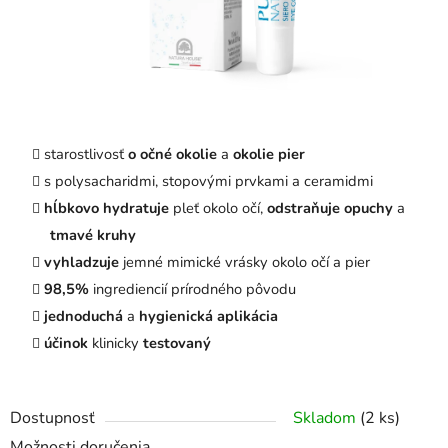
starostlivosť
o očné okolie
a
okolie pier
s polysacharidmi, stopovými prvkami a ceramidmi
hĺbkovo hydratuje
pleť okolo očí,
odstraňuje opuchy
a
tmavé kruhy
vyhladzuje
jemné mimické vrásky okolo očí a pier
98,5%
ingrediencií prírodného pôvodu
jednoduchá
a
hygienická aplikácia
účinok
klinicky
testovaný
Dostupnosť
Skladom
(2 ks)
Možnosti doručenia