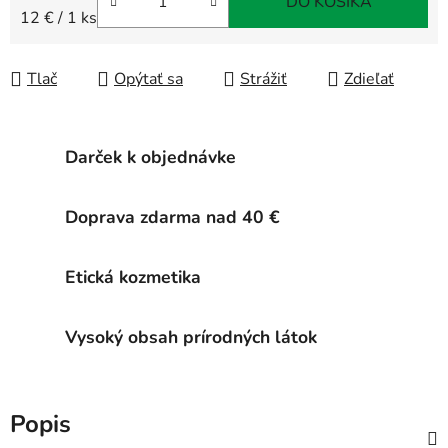
DO KOŠÍKA
Jednotková cena:
12 € / 1 ks
Tlač
Opýtať sa
Strážiť
Zdieľať
Darček k objednávke
Doprava zdarma nad 40 €
Etická kozmetika
Vysoký obsah prírodných látok
Popis