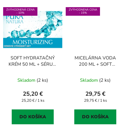
ZVÝHODNENÁ CENA
ZVÝHODNENÁ CENA
- 10%
- 15%
SOFT HYDRATAČNÝ
MICELÁRNA VODA
KRÉM 50 ML + SÉRUM
200 ML + SOFT
na očné okolie 15 ML
HYDRATAČNÝ KRÉM
50 ML + SÉRUM 15 ML
Skladom
(2 ks)
Skladom
(2 ks)
25,20 €
29,75 €
Jednotková
Jednotková
25,20 € / 1 ks
29,75 € / 1 ks
cena:
cena:
DO KOŠÍKA
DO KOŠÍKA