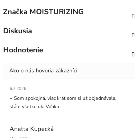
Značka
MOISTURIZING
Diskusia
Hodnotenie
Hodnotenie obchodu je 5 z 5 hviezdičiek.
6.7.2026
+ Som spokojná, viac krát som si už objednávala,
stále všetko ok. Vďaka
Anetta Kupecká
Hodnotenie obchodu je 5 z 5 hviezdičiek.