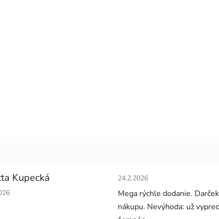
Hodnotenie obchodu je 5 z 5 
ta Kupecká
24.2.2026
tenie obchodu je 5 z 5 hviezdičiek.
026
Mega rýchle dodanie. Darček
nákupu. Nevýhoda: už vypre