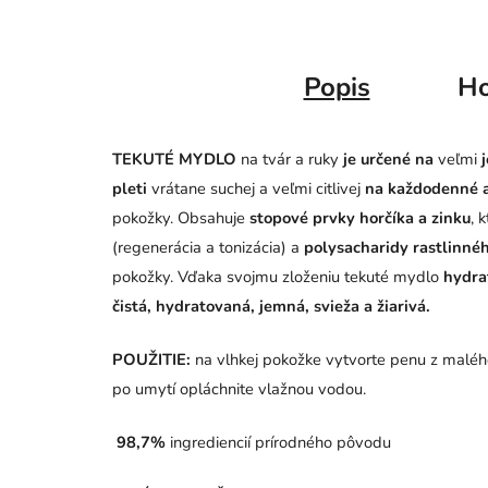
Popis
Ho
TEKUTÉ MYDLO
na tvár a ruky
je určené na
veľmi
j
pleti
vrátane suchej a veľmi citlivej
na každodenné a
pokožky.
Obsahuje
stopové prvky horčíka a zinku
, 
(regenerácia a tonizácia) a
polysacharidy rastlinné
pokožky. Vďaka svojmu zloženiu tekuté mydlo
hydrat
čistá, hydratovaná, jemná, svieža a žiarivá.
POUŽITIE:
na vlhkej pokožke vytvorte penu z maléh
po umytí opláchnite vlažnou vodou.
98,7%
ingrediencií prírodného pôvodu