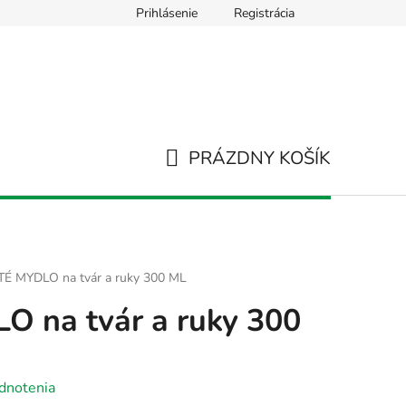
Prihlásenie
Registrácia
Používanie súborov Cookies
Hodnotenie obchodu
Napíš
PRÁZDNY KOŠÍK
NÁKUPNÝ
KOŠÍK
É MYDLO na tvár a ruky 300 ML
 na tvár a ruky 300
dnotenia