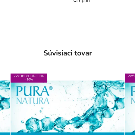
šampón
Súvisiaci tovar
ZVÝHODNENÁ CENA
ZVÝ
- 10%