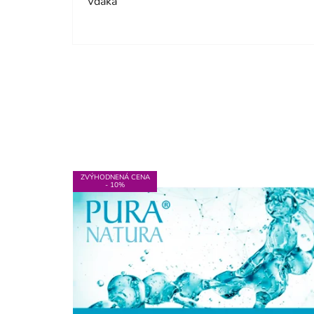
Vďaka
ZVÝHODNENÁ CENA
- 10%