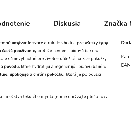
dnotenie
Diskusia
Značka
Doda
emné umývanie tváre a rúk.
Je vhodné
pre všetky typy
 časté používanie,
pretože nemení lipidovú barieru
Kate
ktoré sú nevyhnutné pre životne dôležité funkcie pokožky
EAN
ho pôvodu,
ktoré hydratujú a regenerujú lipidovú bariéru
uje, upokojuje a chráni
pokožku, ktorá je
po použití
o množstva tekutého mydla, jemne umývajte pleť a ruky,