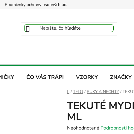
Podmienky ochrany osobných údajov
Reklamačný poriadok
MIČKY
ČO VÁS TRÁPI
VZORKY
ZNAČKY
Domov
/
TELO
/
RUKY A NECHTY
/
TEKUT
TEKUTÉ MYDLO
ML
Priemerné
Neohodnotené
Podrobnosti ho