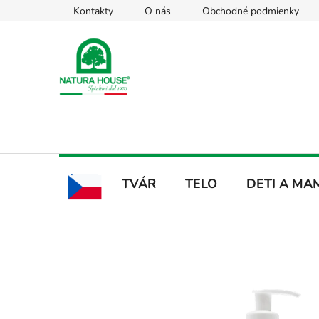
Prejsť
Kontakty
O nás
Obchodné podmienky
na
obsah
TVÁR
TELO
DETI A MA
CZ