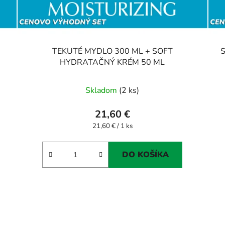
TEKUTÉ MYDLO 300 ML + SOFT
HYDRATAČNÝ KRÉM 50 ML
Skladom
(2 ks)
21,60 €
Jednotková
21,60 € / 1 ks
cena:
DO KOŠÍKA