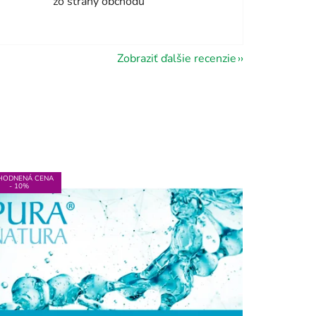
zo strany obchodu
Zobraziť ďalšie recenzie
HODNENÁ CENA
- 10%