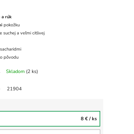
 a rúk
ni
pokožku
 suchej a veľmi citlivej
ysacharidmi
ho pôvodu
Skladom
(2 ks)
21904
8 €
/ ks