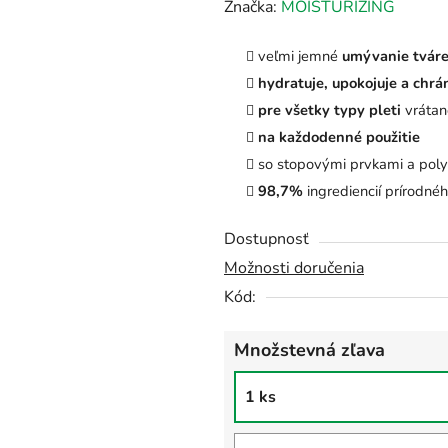
hodnotenie
Značka:
MOISTURIZING
produktu
veľmi jemné
umývanie tváre
je
hydratuje, upokojuje a chrá
0,0
pre všetky typy pleti
vrátane
z
na každodenné použitie
5
so stopovými prvkami a pol
hviezdičiek.
98,7%
ingrediencií prírodné
Dostupnosť
Možnosti doručenia
Kód:
Množstevná zľava
1 ks