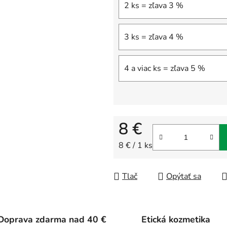
2 ks = zľava 3 %
3 ks = zľava 4 %
4 a viac ks = zľava 5 %
8 €
Jednotková cena:
8 € / 1 ks
Tlač
Opýtať sa
Doprava zdarma nad 40 €
Etická kozmetika