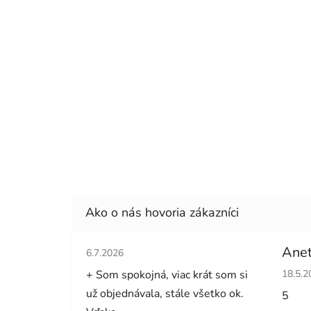
Hodnotenie obchodu je 5 z 5 hviezdičiek.
Anet
6.7.2026
Hodno
+ Som spokojná, viac krát som si
18.5.2
už objednávala, stále všetko ok.
5