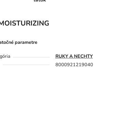
MOISTURIZING
točné parametre
gória
RUKY A NECHTY
8000921219040