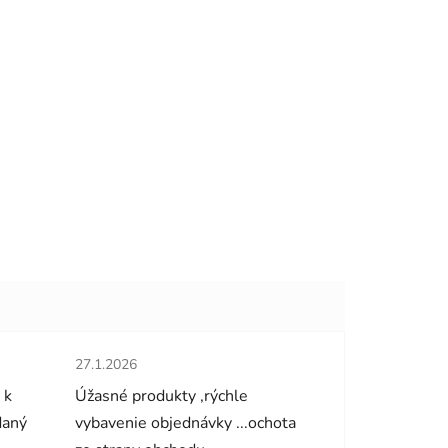
hviezdičiek.
Hodnotenie obchodu je 5 z 5 hviezdičiek.
27.1.2026
 k
Úžasné produkty ,rýchle
daný
vybavenie objednávky ...ochota