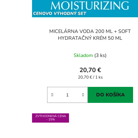
MICELÁRNA VODA 200 ML + SOFT
HYDRATAČNÝ KRÉM 50 ML
Skladom
(3 ks)
20,70 €
Jednotková
20,70 € / 1 ks
cena:
DO KOŠÍKA
ZVÝHODNENÁ CENA
- 15%