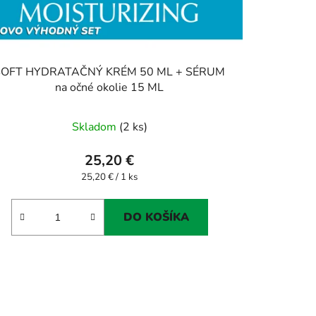
SOFT HYDRATAČNÝ KRÉM 50 ML + SÉRUM
na očné okolie 15 ML
Skladom
(2 ks)
25,20 €
Jednotková
25,20 € / 1 ks
cena:
DO KOŠÍKA