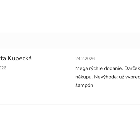
Hodnotenie obchodu je 5 z 5 
ta Kupecká
24.2.2026
tenie obchodu je 5 z 5 hviezdičiek.
026
Mega rýchle dodanie. Darček
nákupu. Nevýhoda: už vypre
šampón