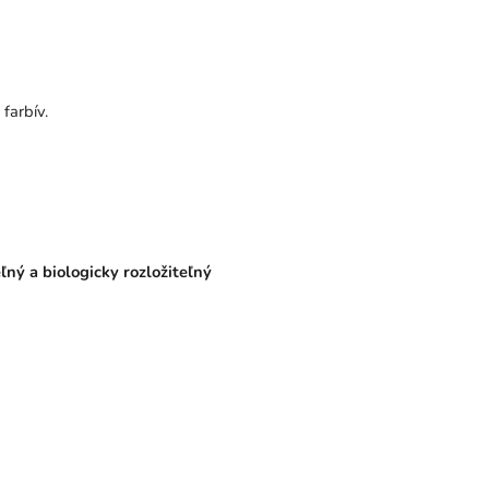
 farbív.
ný a biologicky rozložiteľný