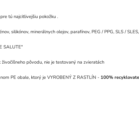
pre tú najcitlivejšiu
pokožku .
ov, silikónov, minerálnych olejov, parafínov, PEG / PPG, SLS / SLES,
E SALUTE"
 živočíšneho pôvodu, nie je testovaný na zvieratách
ovanom PE obale, ktorý je VYROBENÝ Z RASTLÍN -
100% recyklovateľ