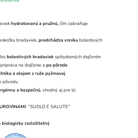
dnotenia
aviek
hydratovanú a pružnú,
čím zabraňuje
 pokožku bradaviek,
predchádza vzniku
bolestivých
ebo
bolestivých bradaviek
spôsobených dojčením
 príprava na dojčenie a
po pôrode
chtíka a olejom z ruže pyžmovej
ho pôvodu
génny a bezpečný,
vhodný aj pre tú
 SUROVINAMI
"SUOLO E SALUTE"
biologicky rozložiteľný