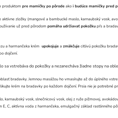
ym produktom
pre mamičky po pôrode
ako
i budúce mamičky pred pô
úce aktívne zložky (mangové a bambucké maslo, karnaubský vosk, avok
používanie už pred pôrodom
pomáha udržiavať
pokožku
pŕs a brada
slezu a harmančeka krém
upokojuje
a
zmäkčuje
citlivú pokožku brada
po dojčení.
hlo sa vstrebáva do pokožky a nezanecháva žiadne stopy na oble
blasť bradavky. Jemnou masážou ho vmasírujte až do úplného vstreba
likujte krém na bradavky po každom dojčení. Prsia nie je potrebné 
arnaubský vosk, slnečnicový vosk, olej z ruže pižmovej, avokádový,
mín E, C, aktívna voda z harmančeka, emulgačný základ rastlinného p