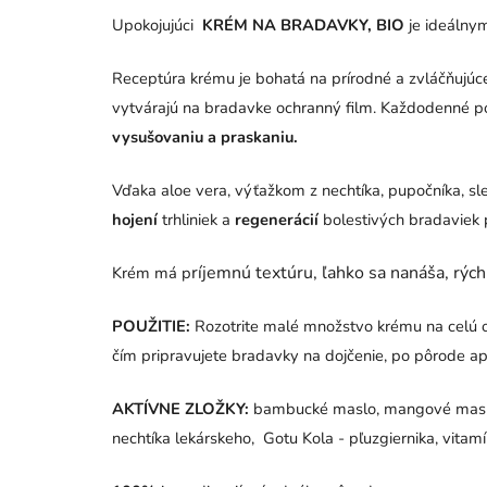
Upokojujúci
KRÉM NA BRADAVKY, BIO
je ideáln
Receptúra krému ​​je bohatá na prírodné a zvláčňuj
vytvárajú na bradavke ochranný film. Každodenné 
vysušovaniu a praskaniu.
Vďaka aloe vera, výťažkom z nechtíka, pupočníka, 
hojení
trhliniek a
regenerácií
bolestivých bradaviek 
ríjemnú textúru, ľahko sa nanáša, rýc
Krém má p
POUŽITIE:
Rozotrite malé množstvo krému na celú o
čím pripravujete bradavky na dojčenie, po pôrode ap
AKTÍVNE ZLOŽKY:
bambucké maslo, mangové maslo, k
nechtíka lekárskeho, Gotu Kola - pľuzgiernika, vita