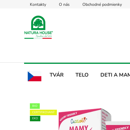
Prejsť
Kontakty
O nás
Obchodné podmienky
na
obsah
TVÁR
TELO
DETI A MA
CZ
BIO
CERTIFIKOVANÝ
EKO