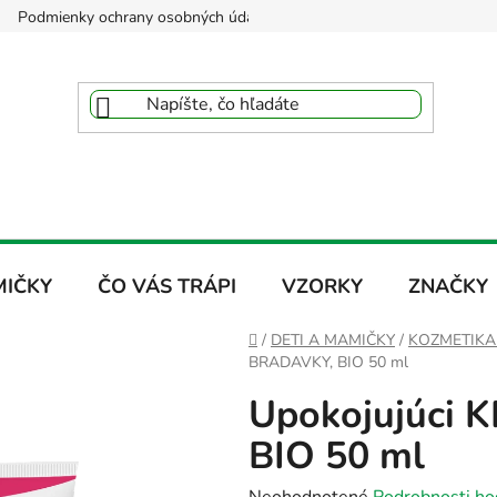
Podmienky ochrany osobných údajov
Reklamačný poriadok
MIČKY
ČO VÁS TRÁPI
VZORKY
ZNAČKY
Domov
/
DETI A MAMIČKY
/
KOZMETIKA
BRADAVKY, BIO 50 ml
Upokojujúci
BIO 50 ml
Priemerné