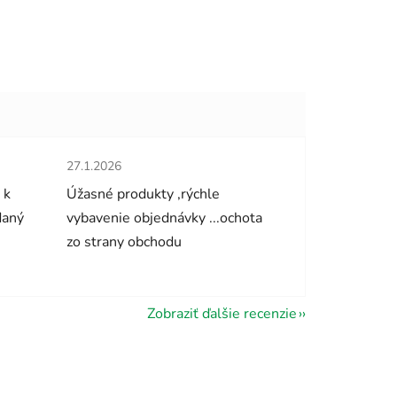
hviezdičiek.
Hodnotenie obchodu je 5 z 5 hviezdičiek.
27.1.2026
 k
Úžasné produkty ,rýchle
daný
vybavenie objednávky ...ochota
zo strany obchodu
Zobraziť ďalšie recenzie