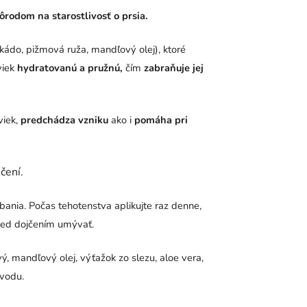
rodom na starostlivosť o prsia.
ádo, pižmová ruža, mandľový olej), ktoré
viek
hydratovanú a pružnú,
čím
zabraňuje jej
viek,
predchádza vzniku
ako i
pomáha pri
čení.
nia. Počas tehotenstva aplikujte raz denne,
pred dojčením umývať.
 mandľový olej, výťažok zo slezu, aloe vera,
ôvodu.