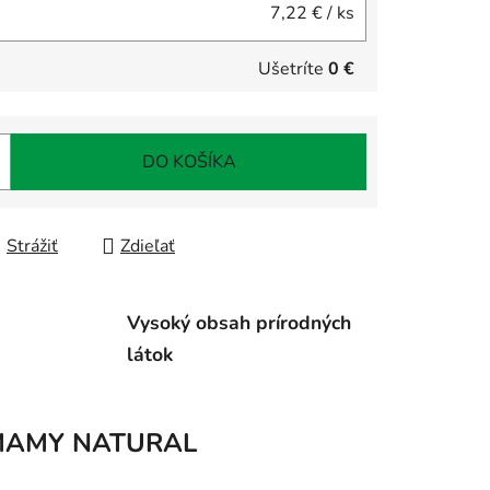
7,22 €
/ ks
Ušetríte
0 €
DO KOŠÍKA
Strážiť
Zdieľať
Vysoký obsah prírodných
látok
AMY NATURAL