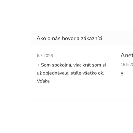
Hodnotenie obchodu je 5 z 5 hviezdičiek.
Anet
6.7.2026
Hodno
+ Som spokojná, viac krát som si
18.5.2
už objednávala, stále všetko ok.
5
Vďaka