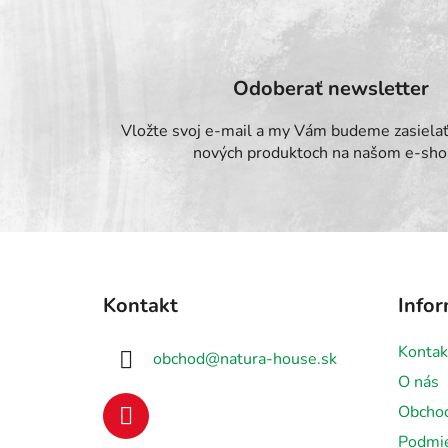
Odoberať newsletter
Vložte svoj e-mail a my Vám budeme zasielať
nových produktoch na našom e-sho
Z
á
Kontakt
Infor
p
ä
Kontak
obchod
@
natura-house.sk
t
O nás
i
Obcho
e
Podmie