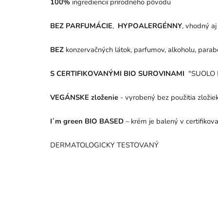
100%
ingrediencií prírodného pôvodu
BEZ PARFUMÁCIE
,
HYPOALERGÉNNY
, vhodný aj 
BEZ
konzervačných látok, parfumov, alkoholu, parabén
S CERTIFIKOVANÝMI BIO SUROVINAMI
"SUOLO 
VEGÁNSKE zloženie
- vyrobený bez použitia zložiek
I´m green BIO BASED
– krém je balený v certifik
DERMATOLOGICKY TESTOVANÝ