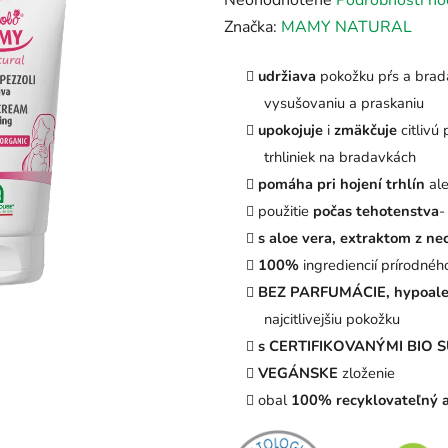
Neohodnotené
Podrobnosti ho
hodnotenie
Značka:
MAMY NATURAL
produktu
udržiava
pokožku pŕs a brad
je
vysušovaniu a praskaniu
0,0
upokojuje
i
zmäkčuje
citlivú
z
trhliniek na bradavkách
5
pomáha pri hojení trhlín
al
hviezdičiek.
použitie
počas tehotenstva
-
s aloe vera, extraktom z ne
100%
ingrediencií prírodné
BEZ PARFUMÁCIE, hypoaler
najcitlivejšiu
pokožku
s CERTIFIKOVANÝMI BIO
VEGÁNSKE
zloženie
obal
100% recyklovateľný a 