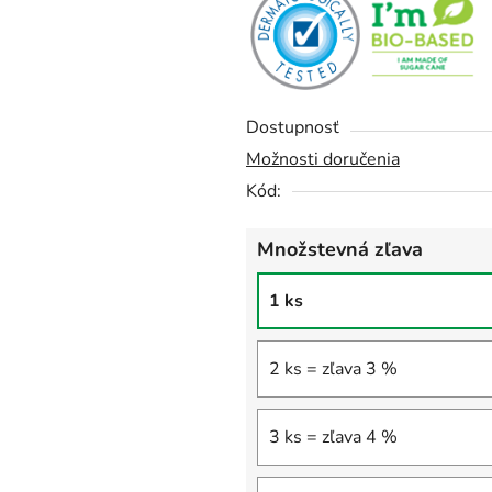
Dostupnosť
Možnosti doručenia
Kód:
Množstevná zľava
1 ks
2 ks = zľava 3 %
3 ks = zľava 4 %