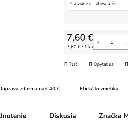
4 a viac ks = zľava 5 %
7,60 €
Jednotková cena:
7,60 € / 1 ks
Tlač
Opýtať sa
Doprava zdarma nad 40 €
Etická kozmetika
dnotenie
Diskusia
Značka
M