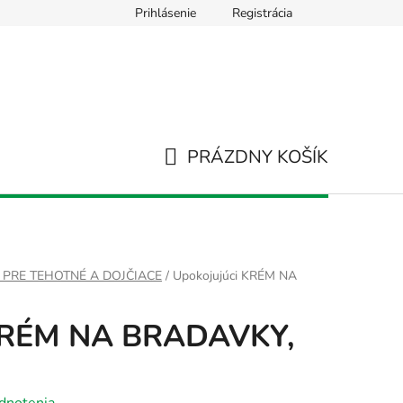
Prihlásenie
Registrácia
Používanie súborov Cookies
Hodnotenie obchodu
Napíš
PRÁZDNY KOŠÍK
NÁKUPNÝ
KOŠÍK
 PRE TEHOTNÉ A DOJČIACE
/
Upokojujúci KRÉM NA
 KRÉM NA BRADAVKY,