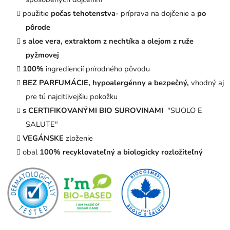
použitie
počas tehotenstva
- príprava na dojčenie a
po
pôrode
s aloe vera, extraktom z nechtíka a olejom z ruže
pyžmovej
100%
ingrediencií prírodného pôvodu
BEZ PARFUMÁCIE, hypoalergénny a bezpečný,
vhodný aj
pre tú najcitlivejšiu
pokožku
s CERTIFIKOVANÝMI BIO SUROVINAMI
"SUOLO E
SALUTE"
VEGÁNSKE
zloženie
obal
100% recyklovateľný a biologicky rozložiteľný