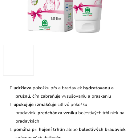
udržiava
pokožku pŕs a bradaviek
hydratovanú a
pružnú,
čím zabraňuje vysušovaniu a praskaniu
upokojuje
i
zmäkčuje
citlivú pokožku
bradaviek,
predchádza vzniku
bolestivých trhliniek na
bradavkách
pomáha pri hojení trhlín
alebo
bolestivých bradaviek
spôsobených dojčením