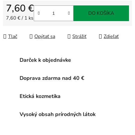
7,60 €
DO KOŠÍKA
Jednotková cena:
7,60 € / 1 ks
Tlač
Opýtať sa
Strážiť
Zdieľať
Darček k objednávke
Doprava zdarma nad 40 €
Etická kozmetika
Vysoký obsah prírodných látok