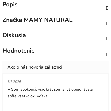
Popis
Značka
MAMY NATURAL
Diskusia
Hodnotenie
Hodnotenie obchodu je 5 z 5 hviezdičiek.
6.7.2026
+ Som spokojná, viac krát som si už objednávala,
stále všetko ok. Vďaka