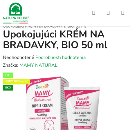
Prejsť
na
Hľadať
NÁKUP
obsah
Domov
/
DETI A MAMIČKY
/
KOZMETIKA PRE TEHOTNÉ A DOJČIACE
/
KOŠÍK
Upokojujúci KRÉM NA BRADAVKY, BIO 50 ml
Upokojujúci KRÉM NA
BRADAVKY, BIO 50 ml
Priemerné
Neohodnotené
Podrobnosti hodnotenia
hodnotenie
Značka:
MAMY NATURAL
produktu
BIO
je
CERTIFIKOVANÝ
0,0
EKO
z
5
hviezdičiek.