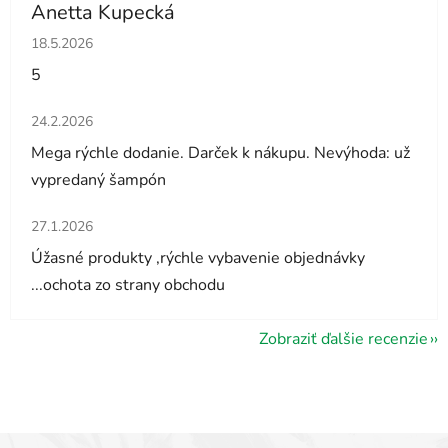
Anetta Kupecká
Hodnotenie obchodu je 5 z 5 hviezdičiek.
18.5.2026
5
Hodnotenie obchodu je 5 z 5 hviezdičiek.
24.2.2026
Mega rýchle dodanie. Darček k nákupu. Nevýhoda: už
vypredaný šampón
Hodnotenie obchodu je 5 z 5 hviezdičiek.
27.1.2026
Úžasné produkty ,rýchle vybavenie objednávky
...ochota zo strany obchodu
Zobraziť ďalšie recenzie