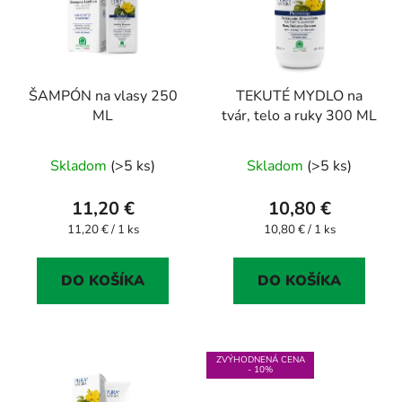
ŠAMPÓN na vlasy 250
TEKUTÉ MYDLO na
ML
tvár, telo a ruky 300 ML
Priemerné
Skladom
(>5 ks)
Skladom
(>5 ks)
hodnotenie
produktu
11,20 €
10,80 €
je
Jednotková
Jednotková
11,20 € / 1 ks
10,80 € / 1 ks
cena:
cena:
5,0
z
DO KOŠÍKA
DO KOŠÍKA
5
hviezdičiek.
ZVÝHODNENÁ CENA
- 10%