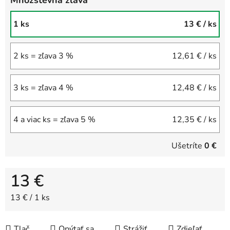
Množstevná zľava
1 ks
13 €
/ ks
2 ks = zľava 3 %
12,61 €
/ ks
3 ks = zľava 4 %
12,48 €
/ ks
4 a viac ks = zľava 5 %
12,35 €
/ ks
Ušetríte
0 €
13 €
Jednotková cena:
13 € / 1 ks
Tlač
Opýtať sa
Strážiť
Zdieľať