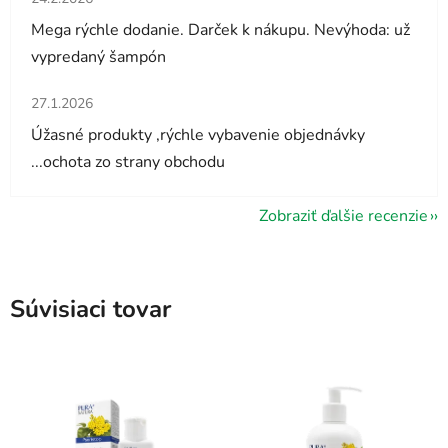
Mega rýchle dodanie. Darček k nákupu. Nevýhoda: už
vypredaný šampón
Hodnotenie obchodu je 5 z 5 hviezdičiek.
27.1.2026
Úžasné produkty ,rýchle vybavenie objednávky
...ochota zo strany obchodu
Zobraziť ďalšie recenzie
Súvisiaci tovar