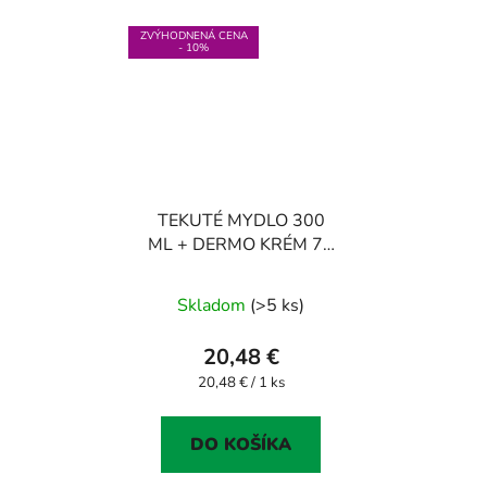
ZVÝHODNENÁ CENA
- 10%
TEKUTÉ MYDLO 300
ML + DERMO KRÉM 75
ML
Skladom
(>5 ks)
20,48 €
Jednotková
20,48 € / 1 ks
cena:
DO KOŠÍKA