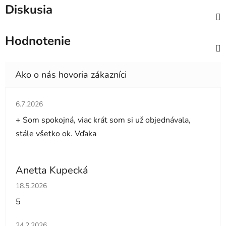
Diskusia
Hodnotenie
Hodnotenie obchodu je 5 z 5 hviezdičiek.
6.7.2026
+ Som spokojná, viac krát som si už objednávala,
stále všetko ok. Vďaka
Anetta Kupecká
Hodnotenie obchodu je 5 z 5 hviezdičiek.
18.5.2026
5
Hodnotenie obchodu je 5 z 5 hviezdičiek.
24.2.2026