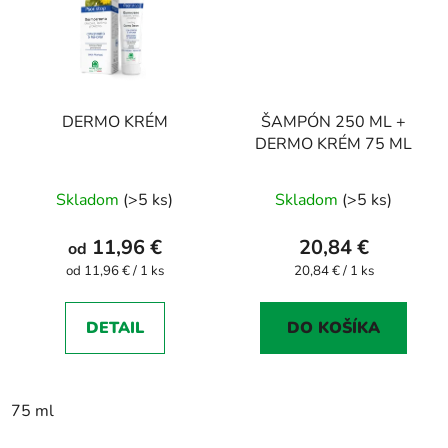
DERMO KRÉM
ŠAMPÓN 250 ML +
DERMO KRÉM 75 ML
Priemerné
Skladom
(>5 ks)
Skladom
(>5 ks)
hodnotenie
produktu
11,96 €
20,84 €
od
je
Jednotková
Jednotková
od 11,96 € / 1 ks
20,84 € / 1 ks
cena:
cena:
5,0
z
DETAIL
DO KOŠÍKA
5
hviezdičiek.
75 ml