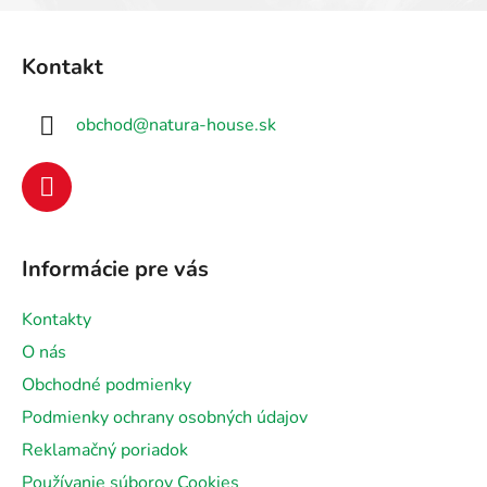
Z
á
Kontakt
p
ä
obchod
@
natura-house.sk
t
i
e
Informácie pre vás
Kontakty
O nás
Obchodné podmienky
Podmienky ochrany osobných údajov
Reklamačný poriadok
Používanie súborov Cookies