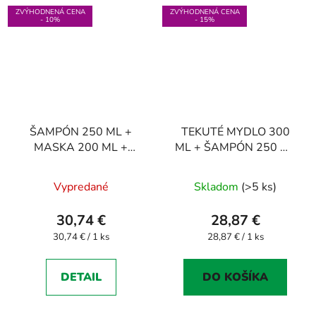
ZVÝHODNENÁ CENA
ZVÝHODNENÁ CENA
- 10%
- 15%
ŠAMPÓN 250 ML +
TEKUTÉ MYDLO 300
MASKA 200 ML +
ML + ŠAMPÓN 250 ML
DERMO KRÉM 75 ML
+ DERMO KRÉM 75 ML
Vypredané
Skladom
(>5 ks)
30,74 €
28,87 €
Jednotková
Jednotková
30,74 € / 1 ks
28,87 € / 1 ks
cena:
cena:
DETAIL
DO KOŠÍKA