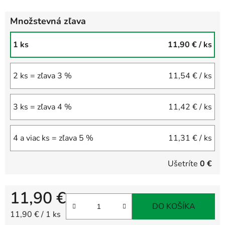
Množstevná zľava
1 ks
11,90 €
/ ks
2 ks = zľava 3 %
11,54 €
/ ks
3 ks = zľava 4 %
11,42 €
/ ks
4 a viac ks = zľava 5 %
11,31 €
/ ks
Ušetríte
0 €
11,90 €
DO KOŠÍKA
Jednotková cena:
11,90 € / 1 ks