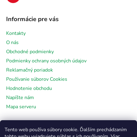
Informácie pre vás
Kontakty
O nás
Obchodné podmienky
Podmienky ochrany osobných údajov
Reklamačný poriadok
Používanie súborov Cookies
Hodnotenie obchodu
Napíšte nám
Mapa serveru
Facebook
Tento web používa súbory cookie. Ďalším prechádzaním
tohto webu vyjadrujete súhlas s ich používaním. Viac