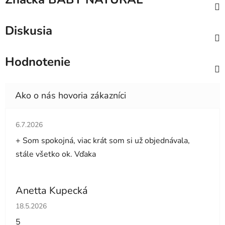
Diskusia
Hodnotenie
Hodnotenie obchodu je 5 z 5 hviezdičiek.
6.7.2026
+ Som spokojná, viac krát som si už objednávala,
stále všetko ok. Vďaka
Anetta Kupecká
Hodnotenie obchodu je 5 z 5 hviezdičiek.
18.5.2026
5