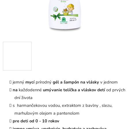
jemný
mycí
prírodný
gél a šampón na vlásky
v jednom
na
každodenné
umývanie telíčka a vláskov detí
od prvých
dní života
s harmančekovou vodou, extraktom z bavlny , slezu,
marhuľovým olejom a pantenolom
pre deti od 0 - 10 rokov
jemne umýva, upokojuje, hydratuje a zachováva