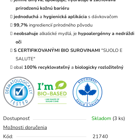
prirodzenú kožnú bariéru
jednoduchá
a
hygienická aplikácia
s dávkovačom
99,7%
ingrediencií prírodného pôvodu
neobsahuje
alkalické mydlá, je
hypoalergénny a nedráždi
oči
S CERTIFIKOVANÝMI BIO SUROVINAMI
"SUOLO E
SALUTE"
obal
100% recyklovateľný
a
biologicky rozložiteľný
Dostupnosť
Skladom
(3 ks)
Možnosti doručenia
Kód:
21740