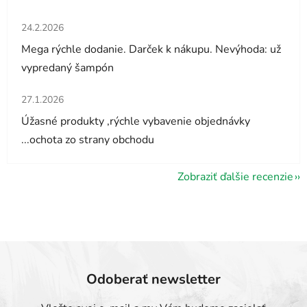
Hodnotenie obchodu je 5 z 5 hviezdičiek.
24.2.2026
Mega rýchle dodanie. Darček k nákupu. Nevýhoda: už
vypredaný šampón
Hodnotenie obchodu je 5 z 5 hviezdičiek.
27.1.2026
Úžasné produkty ,rýchle vybavenie objednávky
...ochota zo strany obchodu
Zobraziť ďalšie recenzie
Odoberať newsletter