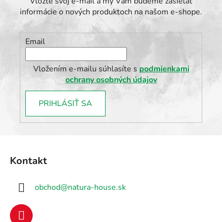
Vložte svoj e-mail a my Vám budeme zasielať
informácie o nových produktoch na našom e-shope.
Email
Vložením e-mailu súhlasíte s
podmienkami
ochrany osobných údajov
PRIHLÁSIŤ SA
Z
á
Kontakt
p
ä
obchod
@
natura-house.sk
t
i
e